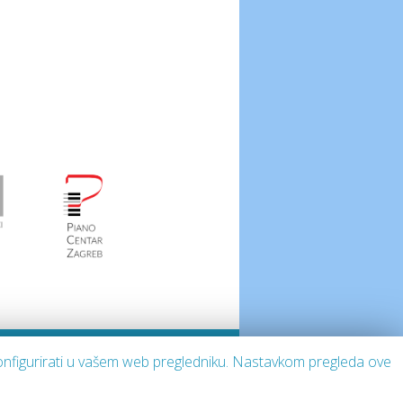
i konfigurirati u vašem web pregledniku. Nastavkom pregleda ove